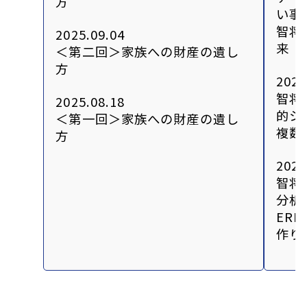
方
い事
智将
2025.09.04
来
＜第二回＞家族への財産の遺し
方
2025
智将
2025.08.18
的シ
＜第一回＞家族への財産の遺し
複数
方
2025
智将
分析
ER
作り