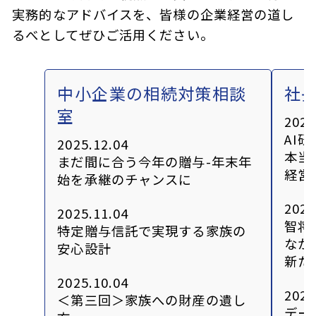
実務的なアドバイスを、皆様の企業経営の道し
るべとしてぜひご活用ください。
中小企業の相続対策相談
社
室
2025
AI
2025.12.04
本当
まだ間に合う今年の贈与-年末年
経営
始を承継のチャンスに
2025
2025.11.04
智将
特定贈与信託で実現する家族の
なか
安心設計
新た
2025.10.04
2025
＜第三回＞家族への財産の遺し
デー