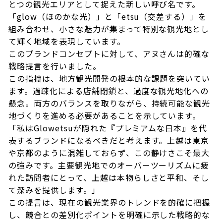
とつの観光エリアとして捉えた新しい呼び名です。
「glow（ほのかな光）」と「etsu（交差する）」を
組み合わせ、小さな魅力が集まって特別な観光地とし
て輝く地域を表現しています。
このブランドコンセプトに対して、アヌさんは的確な
戦略提言を行いました。
この指摘は、地方観光開発の根本的な課題を突いてい
ます。過疎化による店舗閉鎖と、過度な観光地化への
懸念。両方のバランスを取りながら、持続可能な観光
地づくりを進める必要があることを示しています。
「私はGlowetsuが隠れた『プレミアムな日本』を代
表するブランドになるべきだと考えます。上越は東京
や京都のように混雑しておらず、この静けさこそ最大
の強みです。主要観光地でのオーバーツーリズムに疲
れた訪問者にとって、上越は本物らしさと平和、そし
て深みを提供します。」
この提言は、現在の観光業界のトレンドを的確に把握
し、競合との差別化ポイントを明確に示した戦略的な